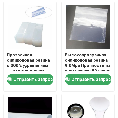
Путешествие фабрики
Проверка качества
Свяжитесь мы
Прозрачная
Высокопрозрачная
силиконовая резина
силиконовая резина
Новости
с 300% удлинением
9.0Mpa Прочность на
для медицинских
растяжение 60 очков
изделий
A
Отправить запрос
Отправить запрос
Спросите цитату
Силикон эластомера
Силикон MVQ