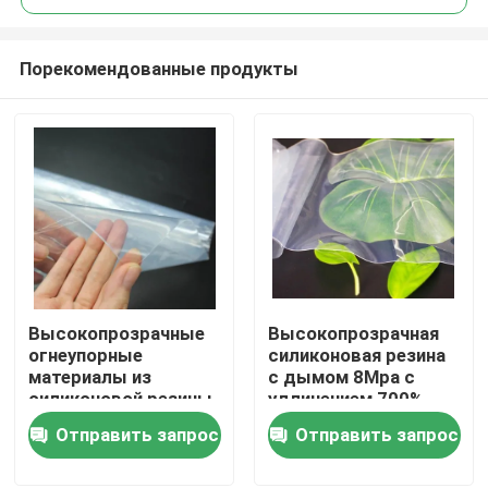
Порекомендованные продукты
Высокопрозрачные
Высокопрозрачная
Дом
огнеупорные
силиконовая резина
материалы из
с дымом 8Mpa с
силиконовой резины
удлинением 700%
ПРОДУКТЫ
8,5 МПа для пищевой
для пекарни
Отправить запрос
Отправить запрос
промышленности
О США