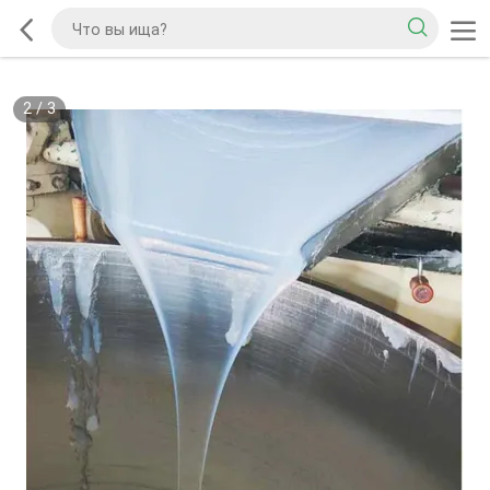
2
/
3