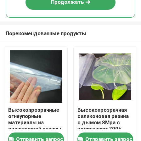
Продолжать
Порекомендованные продукты
Дома
Высокопрозрачные
Высокопрозрачная
огнеупорные
силиконовая резина
О Компании
материалы из
с дымом 8Mpa с
силиконовой резины
удлинением 700%
8,5 МПа для пищевой
для пекарни
Отправить запрос
Отправить запрос
Контакты