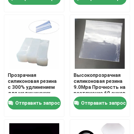
промышленности
Продукция
Силикон эластомера
Силикон MVQ
Силикон HCR
Прозрачная
Высокопрозрачная
силиконовая резина
силиконовая резина
с 300% удлинением
9.0Mpa Прочность на
Прозрачная силиконовая резина
для медицинских
растяжение 60 очков
изделий
A
Отправить запрос
Отправить запрос
Особенная резина
ACM резиновое