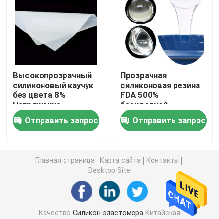
Цвет Masterbatch
Метиловая камедь силикона винила
Высокопрозрачный
Прозрачная
силиконовый каучук
силиконовая резина
Резиновая смесь AEM
без цвета 8%
FDA 500%
Напряжение
бесцветной
элонгации
Эпихлоргидрин резиновый
Отправить запрос
Отправить запрос
отработанная
силиконовая резина
CSM резиновый
Главная страница
Карта сайта
Контакты
Desktop Site
Резиновые добавки
Качество
Силикон эластомера
Китайская