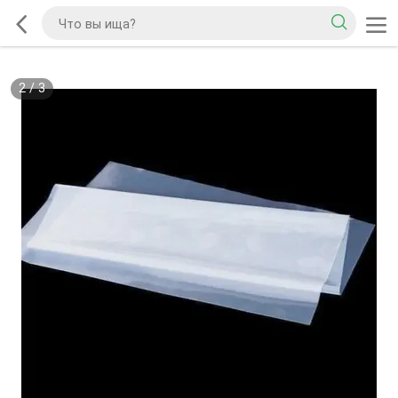
2
/
3