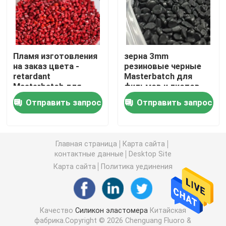
Силикон HCR
Пламя изготовления
зерна 3mm
Прозрачная силиконовая резина
на заказ цвета -
резиновые черные
retardant
Masterbatch для
Masterbatch для
фильмов и листов
Особенная резина
прессформы и
Отправить запрос
Отправить запрос
штранг-прессования
ACM резиновое
Главная страница
Карта сайта
Цвет Masterbatch
контактные данные
Desktop Site
Карта сайта
Политика уединения
Метиловая камедь силикона винила
Качество
Силикон эластомера
Китайская
Резиновая смесь AEM
фабрика.Copyright © 2026 Chenguang Fluoro &