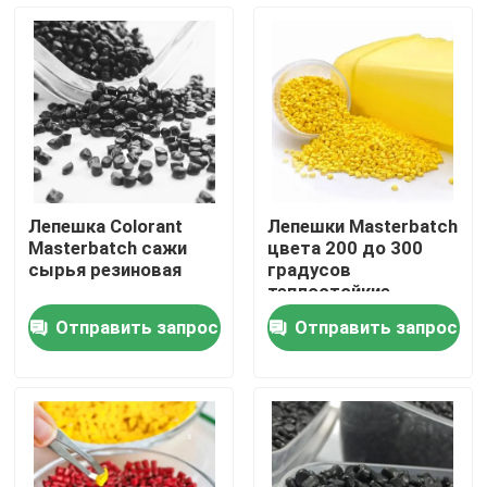
Путешествие фабрики
Проверка качества
Свяжитесь мы
Лепешка Colorant
Лепешки Masterbatch
Masterbatch сажи
цвета 200 до 300
Новости
сырья резиновая
градусов
теплостойкие
резиновые
Отправить запрос
Отправить запрос
Спросите цитату
Силикон эластомера
Силикон MVQ