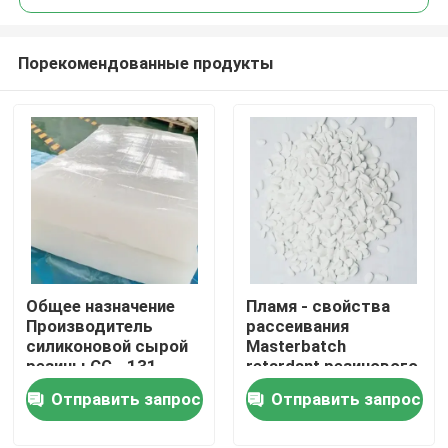
Порекомендованные продукты
Общее назначение
Пламя - свойства
Дом
Производитель
рассеивания
силиконовой сырой
Masterbatch
резины CG - 131
retardant резинового
ПРОДУКТЫ
Белый цвет
цвета превосходные
Отправить запрос
Отправить запрос
О США