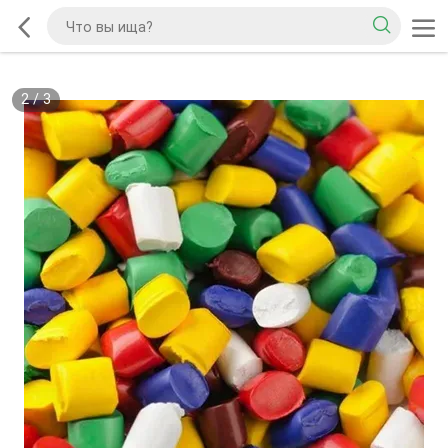
2
/
3