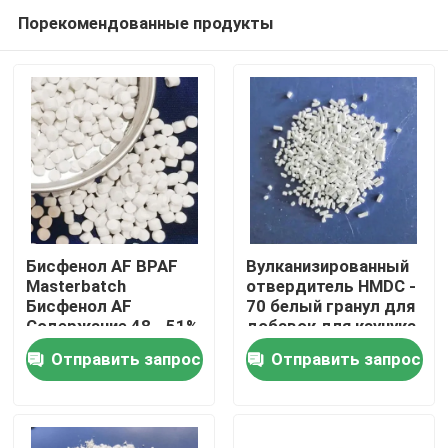
Порекомендованные продукты
Бисфенол AF BPAF
Вулканизированный
Masterbatch
отвердитель HMDC -
Бисфенол AF
70 белый гранул для
Дом
Содержание 48 - 51%
добавок для каучука
Белый гранул
AEM
Отправить запрос
Отправить запрос
ПРОДУКТЫ
О США