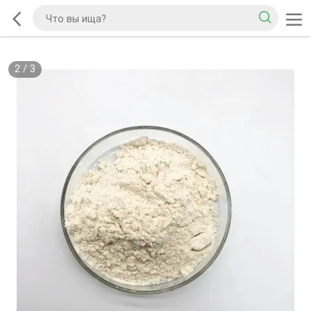
2
/
3