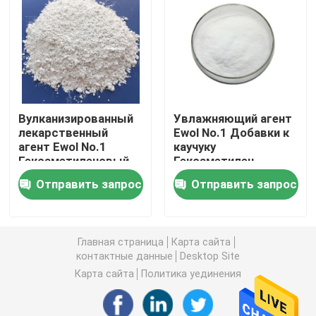
Путешествие фабрики
Проверка качества
Вулканизированный
Увлажняющий агент
Свяжитесь мы
лекарственный
Ewol No.1 Добавки к
агент Ewol No.1
каучуку
Гексаметиленовый
Гексаметилен
Новости
диаминокарбамат
диаминокарбамат
Отправить запрос
Отправить запрос
Спросите цитату
Главная страница
Карта сайта
контактные данные
Desktop Site
Силикон эластомера
Карта сайта
Политика уединения
Силикон MVQ